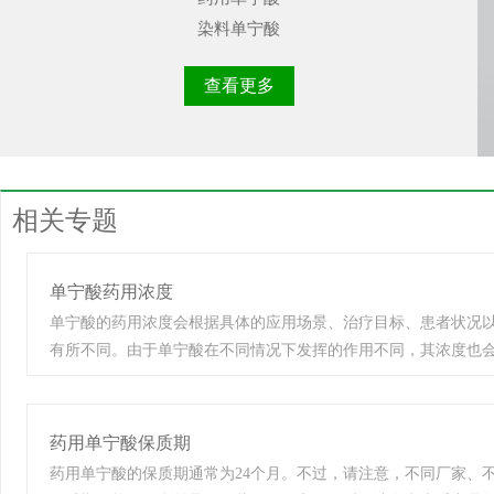
染料单宁酸
查看更多
相关专题
单宁酸药用浓度
单宁酸的药用浓度会根据具体的应用场景、治疗目标、患者状况
有所不同。由于单宁酸在不同情况下发挥的作用不同，其浓度也会
部应用中，如用于皮肤疾病的治疗，单宁酸的浓度可能会根据皮
度而有所变化。而在口服或其他形式的全身治疗中，浓度则会根
的耐受性进行调整。 此外，单宁酸在不同类型的药物或产品中的
药用单宁酸保质期
肤品、口腔清洁产品、药品等。 因此，无法给出一个通用的单宁
药用单宁酸的保质期通常为24个月。不过，请注意，不同厂家、
中，应遵循专业医生或药师的指导，并参考相关药物说明书或产