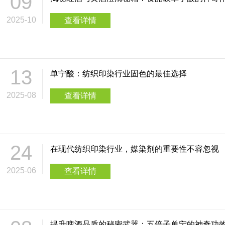
09
发现使得单宁酸在预防心血管
2025-10
查看详情
生产过程中，单宁酸还起
构更加稳定、坚实和丰满，为
宁酸还能与红酒中的其他
13
单宁酸：纺织印染行业固色的最佳选择
步增加了红酒的复杂性和
2025-08
查看详情
的风格和特点，为消费者提供了丰富多
然单宁酸在红酒中具有诸
24
在现代纺织印染行业，媒染剂的重要性不容忽视
因此，在享受红酒时，我们应该
2025-06
查看详情
宁酸在红酒中的应用和作
熟、防止氧化再到预防心
提升啤酒品质的秘密武器：五倍子单宁的神奇功