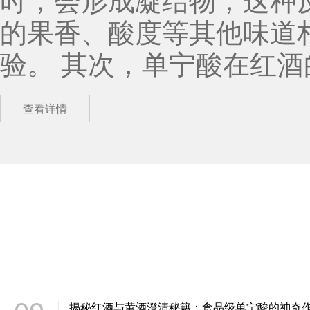
时，会形成凝结物，这种
容，可能会发生化学反应
的果香、酸度等其他味道
酸时，需要特别注意避免与
验。 其次，单宁酸在红酒的成熟过程中起到了至关重要的作用。作为一种抗
来说，工业级单宁酸是一
氧化剂，单宁酸能够保护
查看详情
他工业领域发挥着重要作
和口感。此外，单宁酸还
以确保安全和有效的应用
酒的颜色更加稳定，不易褪色。 再者，单宁酸作为一种天然
深入了解，相信未来工业
长红酒的保质期具有重要
存的红酒仍能保持其原有的风味和品质。 除了
心血管疾病的潜力。研究
性，抑制细胞突变和癌变
揭秘红酒与黄酒澄清秘籍：食品级单宁酸的神奇