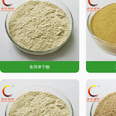
作用，单宁酸可以用于制
多种疾病。同时，单宁酸
贴等，用于皮肤疾病的治疗和护理。 综上所述，染料
料，在纺织、食品、化妆
们对环保和健康的关注度
料，其应用前景将更加广
食用单宁酸
挥其独特的优势和价值，