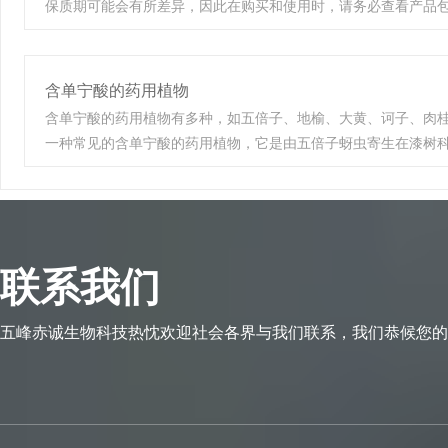
保质期可能会有所差异，因此在购买和使用时，请务必查看产品
度。
期限。 此外，为了确保药用单宁酸的质量和有效性，建议在保质
储存条件，如防潮避光、密封贮存、避免与金属接触等。 请注意
物质，使用时需遵循专业医疗人员或药剂师的建议，以确保安全
含单宁酸的药用植物
含单宁酸的药用植物有多种，如五倍子、地榆、大黄、诃子、肉桂
一种常见的含单宁酸的药用植物，它是由五倍子蚜虫寄生在漆树
瘿，主要分布于秦岭、大巴山、武当山等具有特定气候和土壤条
中有多重应用，其单宁酸含量高达60-70%（以干基计），具有
药理作用。 此外，地榆、大黄、诃子、肉桂及仙鹤草等中草药也
植物的单宁酸成分具有不同的化学结构和药理活性，可以用于治疗
注意的是，虽然这些植物含有单宁酸并具有一定的药用价值，但
联系我们
人员的建议和指导，确保安全有效地使用。同时，对于药用植物
中，建议查阅最新的科学研究文献以获取更全面的信息。
五峰赤诚生物科技热忱欢迎社会各界与我们联系，我们恭候您的