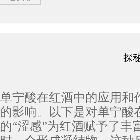
反应，使皮革变得柔软、
制造过程中都会使用到工业级
食品工业中，工业级单宁
在加工红酒、啤酒、巧克
探
用。单宁酸能够与食品中
品的口感和风味。 除了皮革和食品工业，工业级单宁酸在其他领域也有着广
泛的应用。例如，在化工
单宁酸在红酒中的应用和
剂；在医药领域，单宁酸
的影响。以下是对单宁酸在红酒中作
为药物的辅助成分。 然而，需要注意的是，工业级单宁酸在某些条件下可能
的“涩感”为红酒赋予了
表现出不稳定性。例如，