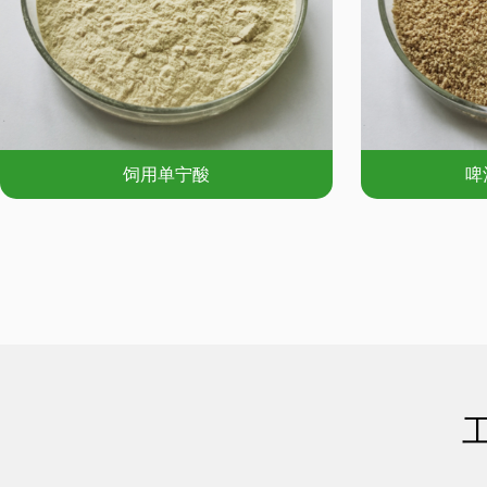
饲用单宁酸
啤