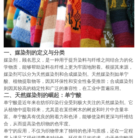
一、媒染剂的定义与分类
媒染剂，顾名思义，是一种用于提升染料与纤维之间结合力的化
学物质，能够帮助染料在纤维上更为牢固地附着。根据其来源，
媒染剂可以分为天然媒染剂和合成媒染剂。天然媒染剂如单宁
酸、植物提取物等，因其环保性和安全性备受推崇；合成媒染剂
则因其较高的稳定性和广泛的兼容性，在工业中普遍应用。
二、天然媒染剂的崛起：单宁酸
单宁酸是近年来在纺织印染行业受到极大关注的天然媒染剂。它
从植物中提取得来，尤其是在某些树木的树皮和叶片中含量丰
富。单宁酸具有优良的附着力和色泽，能够使染料更深与纤维结
合，从而提高染色织物的色牢度。
单宁的应用，不仅为织物带来了独特的色泽与质感，还在一定程
度上满足了现代消费者对绿色、环保产品的追求。由于单宁酸源