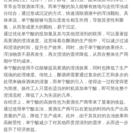
常常会导致酒体浑浊。而单宁酸的加入能够有效地与这些浑浊成
分结合，通过形成沉淀的方式，快速清除酒液中的浑浊颗粒。具
体来说，单宁酸能够与蛋白质发生相互作用，导致其变性和聚
集，从而形成更大的颗粒，易于沉淀。
通过优化单宁酸的投加量及其与其他澄清剂的联用，可以显著提
高黄酒的澄清速度。这意味着在酿酒的生产线中，可以减少过滤
和澄清的时间，提升生产效率。同时，由于单宁酸的效果持久，
浑浊物质不易再发生，再次澄清的需求降低，从而在整体生产周
期中节约成本。
单宁酸的使用不仅能够提高黄酒的澄清效果，同时也降低了生产
现场的处理难度。传统上，酿酒师需要通过复杂的工艺和多步的
处理来确保酒体的清澈，而单宁酸的引入，使得这一过程变得更
为简便。操作工人只需在适当的时机添加单宁酸，即可简化整个
澄清流程，降低了人为失误的几率。
在经济上，单宁酸的高效性也为黄酒生产商带来了显著的收益。
通过使用单宁酸去浊，黄酒生产商可以在更短的时间内生产出高
质量的产品，降低了生产成本。此外，由于其良好的去浊效果和
高耐受性，单宁酸减少了对其他昂贵澄清剂的需求，从而进一步
提升了经济效益。