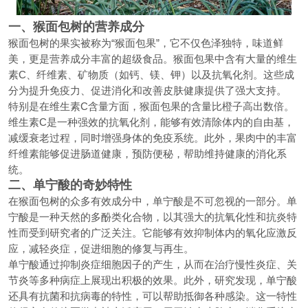
一、猴面包树的营养成分
猴面包树的果实被称为“猴面包果”，它不仅色泽独特，味道鲜
美，更是营养成分丰富的超级食品。猴面包果中含有大量的维生
素C、纤维素、矿物质（如钙、镁、钾）以及抗氧化剂。这些成
分为提升免疫力、促进消化和改善皮肤健康提供了强大支持。
特别是在维生素C含量方面，猴面包果的含量比橙子高出数倍。
维生素C是一种强效的抗氧化剂，能够有效清除体内的自由基，
减缓衰老过程，同时增强身体的免疫系统。此外，果肉中的丰富
纤维素能够促进肠道健康，预防便秘，帮助维持健康的消化系
统。
二、单宁酸的奇妙特性
在猴面包树的众多有效成分中，单宁酸是不可忽视的一部分。单
宁酸是一种天然的多酚类化合物，以其强大的抗氧化性和抗炎特
性而受到研究者的广泛关注。它能够有效抑制体内的氧化应激反
应，减轻炎症，促进细胞的修复与再生。
单宁酸通过抑制炎症细胞因子的产生，从而在治疗慢性炎症、关
节炎等多种病症上展现出积极的效果。此外，研究发现，单宁酸
还具有抗菌和抗病毒的特性，可以帮助抵御各种感染。这一特性