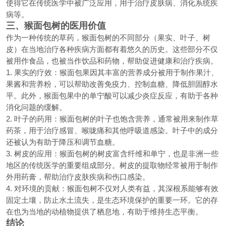
使得它在传统医学中被广泛应用，用于治疗皮肤病、消化系统疾
病等。
三、猴面包树的医用价值
作为一种传统的草药，猴面包树的不同部分（果实、叶子、树
皮）在当地治疗各种疾病方面都有着悠久的历史。这些部分不仅
被用作食品，也被当作饮品和药物，帮助促进健康和治疗疾病。
1. 果实的疗效：猴面包果因其丰富的营养成分被用于制作果汁、
果酱和营养粉，可以帮助改善免疫力、控制血糖、降低胆固醇水
平。此外，猴面包果中的单宁酸可以减少炎症反应，有助于各种
消化问题的缓解。
2. 叶子的药用：猴面包树的叶子也饱含营养，通常被用来制作草
药茶，用于治疗感冒、喉咙痛和其他呼吸道感染。叶子中的成分
还被认为有助于降压和调节血糖。
3. 树皮的应用：猴面包树的树皮富含纤维和单宁，也是非洲一些
地区的传统医学的重要组成部分。树皮的提取物经常被用于制作
外用药膏，帮助治疗皮肤疾病和伤口感染。
4. 对环境的贡献：猴面包树不仅对人类有益，其深根系能够有效
固定土壤，防止水土流失，是生态环境保护的重要一环。它的存
在也为当地的动植物提供了栖息地，有助于维持生态平衡。
结论