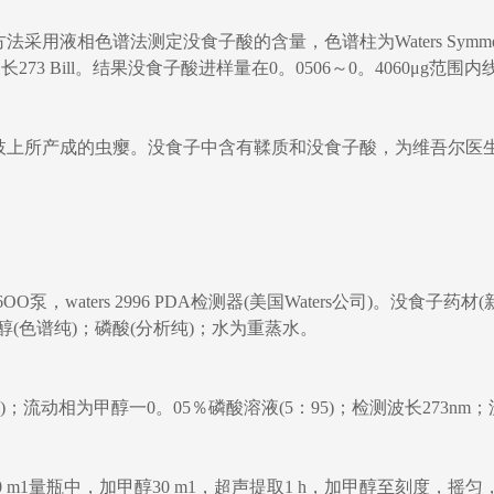
谱法测定没食子酸的含量，色谱柱为Waters Symme @Cl8
检测波长273 Bill。结果没食子酸进样量在0。0506～0。4060μ
枝上所产成的虫瘿。没食子中含有鞣质和没食子酸，为维吾尔医
a 6OO泵，waters 2996 PDA检测器(美国Waters公司)
甲醇(色谱纯)；磷酸(分析纯)；水为重蒸水。
150 mm)；流动相为甲醇一0。05％磷酸溶液(5：95)；检测波长273nm；流
0 m1量瓶中，加甲醇30 m1，超声提取1 h，加甲醇至刻度，摇匀