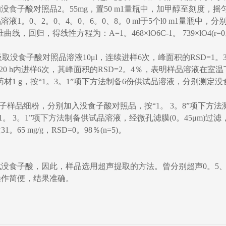
食子酸对照品2。55mg，置50 m1量瓶中，加甲醇至刻度，
1。0、2。0、4。0、6。0、8。0 ml于5个l0 m1量瓶中，
归，得线性方程为：A=1。468×lO6C-1。 739×lO4(r=0。
密吸取没食子酸对照品溶液10μl，连续进样6次，峰面积的RSD=1
0 h内进样6次，其峰面积的RSD=2。4％，表明样品溶液在室温下
药材1 g，按“1。3。1”项下方法制备6份供试品溶液，分别测定
食子样品细粉，分别加入没食子酸对照品，按“1。 3。8”项下方
。 3。1”项下方法制备供试品溶液，经微孔滤膜(0。45μm)过滤，
mg/g，RSD=0。98％(n=5)。
子酸，因此，样品选用超声提取的方法。曾分别超声0。5、1。0、
操作简便，结果准确。