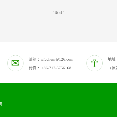
[ 返回 ]
✉
邮箱：
wfcchem@126.com
☥
地址
传真： +86-717-5756168
（原
明