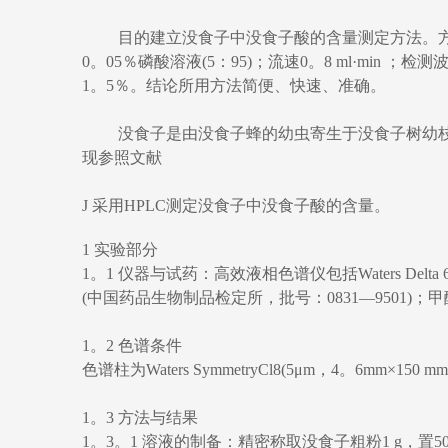
目的建立没食子中没食子酸的含量测定方法。方法采用液相色
0。05％磷酸溶液(5：95)；流速0。8 ml·min ；
1。5％。结论所用方法简便、快速、准确。
​ 没食子是由没食子蜂的幼虫寄生于没食子树幼
现参照文献
J 采用HPLC测定没食子中没食子酸的含量。
1 实验部分
1。1 仪器与试药：高效液相色谱仪包括Waters Delt
(中国药品生物制品检定所，批号：0831—9501)；
1。2 色谱条件
色谱柱为Waters SymmetryCl8(5μm，4。6mm×
1。3 方法与结果
1。3。1 溶液的制备：精密称取没食子粗粉1 g，置5