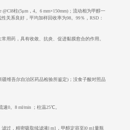
柱(5μm，4。6 mm×150mm)；流动相为甲醇一
g范围内线性关系良好，平均加样回收率为98。99％，RSD：
生常用药，具有收敛、抗炎、促进黏膜愈合的作用。
。没食子药材(新疆维吾尔自治区药品检验所鉴定)；没食子酸对照品
速0。8 ml/min ；柱温25℃。
，滤过，精密吸取续滤液l m1，甲醇定容至l0 m1量瓶