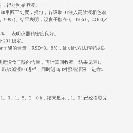
摇匀，得对照品溶液。
分别加甲醇至刻度，摇匀，各吸取l0 l注入高效液相色谱
9997)。结果表明，没食子酸在0。0506 0。4O60／
。3％ ，表明仪器精密度良好。
20 h稳定。
没食子酸的含量，RSD=3。8％，证明此方法精密度良
法测定没食子酸的含量，再计算回收率，结果见表1。
取续滤液l0 l进样，同时进l0μl对照品溶液，进样5
1。5、2。0 h，结果显示，1。0 h已经提取完