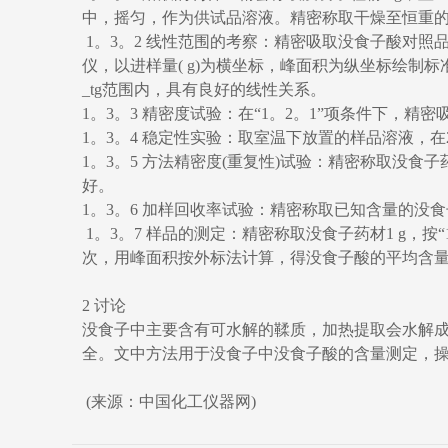
中，摇匀，作为供试品溶液。精密称取干燥至恒重的没
1。3。2 线性范围的考察：精密吸取没食子酸对照品溶液
仪，以进样量( g)为横坐标，峰面积为纵坐标绘制标准曲线，回
_tg范围内，具有良好的线性关系。
1。3。3 精密度试验：在“1。2。1”项条件下，精
1。3。4 稳定性实验：取室温下放置的样品溶液，在2
1。3。5 方法精密度(重复性)试验：精密称取没食子
好。
1。3。6 加样回收率试验：精密称取已知含量的没
1。3。7 样品的测定：精密称取没食子药材1 g，按“1
次，用峰面积按外标法计算，得没食子酸的平均含量31。65 
2 讨论
没食子中主要含有可水解的鞣质，加热提取会水解成没食
全。文中方法用于没食子中没食子酸的含量测定，
(来源：中国化工仪器网)