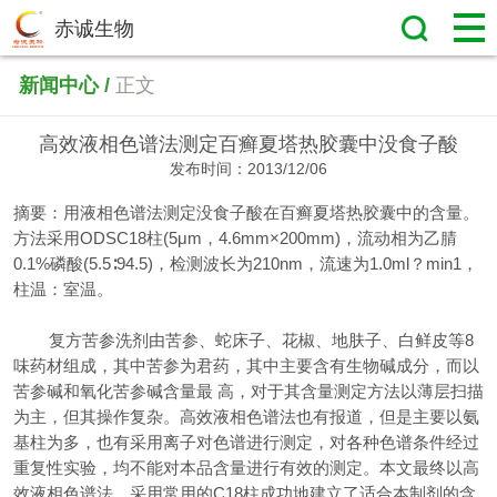
赤诚生物
新闻中心 /
正文
高效液相色谱法测定百癣夏塔热胶囊中没食子酸
发布时间：2013/12/06
摘要：用液相色谱法测定没食子酸在百癣夏塔热胶囊中的含量。
方法采用ODSC18柱(5μm，4.6mm×200mm)，流动相为乙腈
0.1%磷酸(5.5∶94.5)，检测波长为210nm，流速为1.0ml？min1，
柱温：室温。
复方苦参洗剂由苦参、蛇床子、花椒、地肤子、白鲜皮等8
味药材组成，其中苦参为君药，其中主要含有生物碱成分，而以
苦参碱和氧化苦参碱含量最 高，对于其含量测定方法以薄层扫描
为主，但其操作复杂。高效液相色谱法也有报道，但是主要以氨
基柱为多，也有采用离子对色谱进行测定，对各种色谱条件经过
重复性实验，均不能对本品含量进行有效的测定。本文最终以高
效液相色谱法，采用常用的C18柱成功地建立了适合本制剂的含