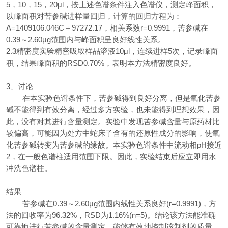
5，10，15，20μl，按上述色谱条件注入色谱仪，测定峰面积，
以峰面积对苦参碱进样量回归，计算的回归方程为：
A=1409106.046C＋97272.17，相关系数r=0.9991，苦参碱在
0.39～2.60μg范围内与峰面积呈良好线性关系。
2.3精密度实验精密吸取样品溶液10μl，连续进样5次，记录峰面
积，结果峰面积的RSD0.70%，表明本方法精密度良好。
3、讨论
在本实验色谱条件下，苦参碱得到良好分离，但是氧化苦参
碱不能得到有效分离，经过多方实验，也未能得到理想效果，因
此，没有对其进行含量测定。实验中发现苦参碱含量与原药材比
较偏高，可能因为处方中蛇床子含有的还原性成分的影响，使氧
化苦参碱转变为苦参碱的缘故。本实验色谱条件中流动相pH接近
2，在一般色谱柱适用范围下限。因此，实验结束后应立即用水
冲洗色谱柱。
结果
苦参碱在0.39～2.60μg范围内线性关系良好(r=0.9991)，方
法的回收率为96.32%，RSD为1.16%(n=5)。结论该方法能准确
可靠地进行苦参碱的含量测定，能够有效地控制该制剂的质量。