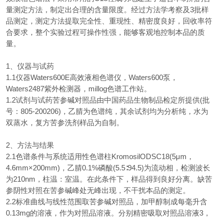
量测定方法，制定出合理的含量限度。经过方法学考察及3批样
品测定，测定方法提取完全性、重现性、精密度良好，回收率符
合要求，整个实验过程可操作性强，能够客观地控制本品的质
量。
1、仪器与试药
1.1仪器Waters600E高效液相色谱仪，Waters600泵，
Waters2487紫外检测器，millog色谱工作站。
1.2试剂与试药苦参碱对照品由中国药品生物制品检定所提供(批
号：805-200206)，乙腈为色谱纯，其余试剂均为分析纯，水为
双蒸水，复方苦参洗剂样品为自制。
2、方法与结果
2.1色谱条件与系统适用性色谱柱KromosilODSC18(5μm，
4.6mm×200mm)，乙腈0.1%磷酸(5.5∶94.5)为流动相，检测波长
为210nm，柱温：室温。在此条件下，样品得到良好分离。缺苦
参阴性对照在苦参碱峰处无峰出现，不干扰本品的测定。
2.2标准曲线与线性范围取苦参碱对照品，加甲醇制成每毫升含
0.13mg的溶液，作为对照品溶液。分别精密吸取对照品溶液3，