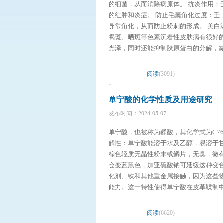
的细菌，从而消除病原体。 抗炎作用：壬二酸可以有效地抑制活性氧自由基的产生，有利于抗炎，并减轻皮肤
的红肿和炎症。 防止毛囊角化过度：壬二酸可以减少丝状角蛋白的合成，防止毛囊角化过度，并抑制毛囊角质
异常角化，从而防止粉刺的形成。 美白淡斑：壬二酸能够抑制黑色素的生成，减少皮肤色素沉着，对于治疗黄
褐斑、晒斑等色素沉着性皮肤病有很好的效果。 抗衰老：壬二酸能够促进胶原蛋白的合成
光泽，同时还能抑制胶原蛋白的分解，减缓皮肤衰老的过程。 祛痘印
快痘印的消退，对于治疗痘印、疤痕等皮肤问题有很好的效果。 请
医嘱，按时按量使用，不得擅自增减药
阅读
(3091)
激作用，吸入或摄入对身体有害，对环境
单宁酸的化学性质及用途研究
发布时间：2024-05-07
单宁酸，也被称为鞣酸，其化学式为C76H52O46，分子量为17
解性：单宁酸能溶于水及乙醇，易溶于甘油，但几乎不溶
棕色轻质无晶性粉末或鳞片，无臭，微有特殊气味，味极涩。 与铁盐
会变蓝黑色，加亚硫酸钠可延缓这种变色反应。 稳定性：单宁酸在储存时较为稳定，但应
化剂、铁和其他重金属接触，因为这些物质可能会导致其变质。 与
能力。这一特性使得单宁酸在皮革鞣制
的生皮转化为漂亮、干净、柔韧且耐用的皮革。 请注意，虽然单宁酸具有多种用途，但过
能会对人体健康产生不良影响。因此，
阅读
(6620)