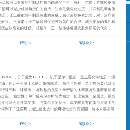
，增强皮肤的弹性和
：壬二酸能够促进皮肤角质层的代谢，加
注意，壬二酸是一种药品，使用时需严格遵
量，也不可私自停药。同时，壬二酸对皮肤、眼睛、粘膜和上呼吸道有刺
评论
(0)
阅读全文>
也可能造成污染34。如有任何疑问或不适，请立即咨询医生。
01.18。 以下是单宁酸的一些主要化学性质： 溶
于乙醚、氯仿或苯。 颜色与外观：单宁酸为黄色或淡
的反应：单宁酸的水溶液与铁盐溶液相遇
避免与金属盐、强氧
蛋白质的反应：单宁酸具有使蛋白质凝固的
中得到了广泛应用，通过使生皮中的可溶性蛋白质凝固，将本来容易腐烂
量摄入或不当使用可
在使用单宁酸或含有单宁酸的产品时，应遵循相关的安全指南和建议。
评论
(0)
阅读全文>