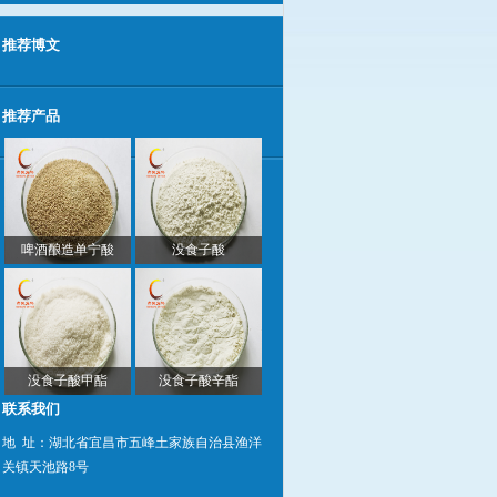
推荐博文
推荐产品
啤酒酿造单宁酸
没食子酸
没食子酸甲酯
没食子酸辛酯
联系我们
地 址：湖北省宜昌市五峰土家族自治县渔洋
关镇天池路8号