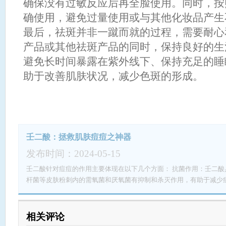
确保没有过敏反应后再全脸使用。同时，按
确使用，避免过量使用或与其他化妆品产生
最后，祛斑并非一蹴而就的过程，需要耐心
产品或其他祛斑产品的同时，保持良好的生
避免长时间暴露在紫外线下、保持充足的睡
助于改善肌肤状况，减少色斑的形成。
壬二酸：拯救肌肤痘痘之神器
发布时间：2024-05-15
壬二酸针对痘痘的作用主要体现在以下几个方面： 抗菌作用：壬二酸具有抗菌效果，特别是对于痤疮丙酸
杆菌等皮肤粉刺内的需氧菌和厌氧菌有抑制和杀灭作用，有助于减少痘痘的产生12。 
以减轻痘痘引发的皮肤炎症，从而缓解痘痘的红肿和瘙痒等症状12。 调节角化：壬二酸可以调节表皮的角
化功能，有助于减轻角化细胞的过度角化，进而减少毛囊口的堵塞，促进痘痘的消
壬二酸可以抑制皮脂腺的过度分泌，减少皮肤表面的油脂，有助于预防痘痘的形成23
相关评论
有多重作用，但使用时也需要注意。部分患者在使用壬二酸后可能会