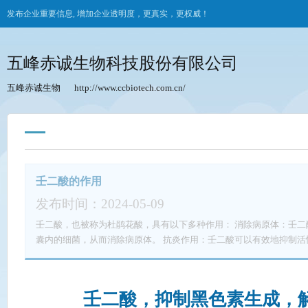
发布企业重要信息, 增加企业透明度，更真实，更权威！
五峰赤诚生物科技股份有限公司
五峰赤诚生物
http://www.ccbiotech.com.cn/
壬二酸的作用
发布时间：2024-05-09
壬二酸，也被称为杜鹃花酸，具有以下多种作用： 消除病原体：壬二酸可以直接抑制和杀灭皮肤表面和毛
囊内的细菌，从而消除病原体。 抗炎作用：壬二酸可以有效地抑制活性氧自由基的产生，有利于抗炎，并
减轻皮肤的红肿和炎症。 防止毛囊角化过度：壬二酸可以减少丝状角蛋白的合成，防止毛囊角化过度，并
抑制毛囊角质异常角化，从而防止粉刺的形成。 美白淡斑：壬二酸能够抑制黑色素的生成，减少皮肤色素
沉着，对于治疗黄褐斑、晒斑等色素沉着性皮肤病有很好的效果。 抗衰老：壬二酸能够促进胶原蛋白的合
壬二酸，抑制黑色素生成，
成，增强皮肤的弹性和光泽，同时还能抑制胶原蛋白的分解，减缓皮肤衰老的过程。 