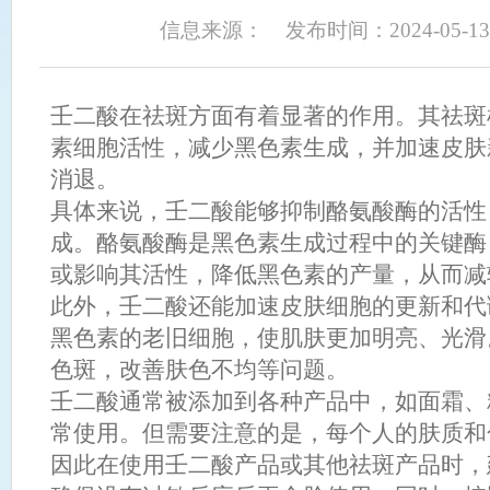
促进皮肤角质层的代谢，加快痘印的消退，对于治疗痘印、疤痕等皮肤问题有很
信息来源：
发布时间：2024-05-13
酸是一种药品，使用时需严格遵医嘱，按时按量使用，不得擅自增减
酸对皮肤、眼睛、粘膜和上呼吸道有刺激作用，吸入或摄入对身体有害
任何疑问或不适，请立即咨询医生。
壬二酸在祛斑方面有着显著的作用。其祛斑
素细胞活性，减少黑色素生成，并加速皮肤
消退。
具体来说，壬二酸能够抑制酪氨酸酶的活性
成。酪氨酸酶是黑色素生成过程中的关键酶
或影响其活性，降低黑色素的产量，从而减
此外，壬二酸还能加速皮肤细胞的更新和代
黑色素的老旧细胞，使肌肤更加明亮、光滑
色斑，改善肤色不均等问题。
壬二酸通常被添加到各种产品中，如面霜、
常使用。但需要注意的是，每个人的肤质和
因此在使用壬二酸产品或其他祛斑产品时，