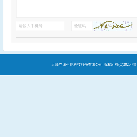
壬二酸对皮肤的过度刺激导致的。在这种情况下，建议暂停使用壬二
同时，壬二酸并不能治疗所有类型的痘痘，对于严重的痘痘问题，还
射或果酸焕肤等12。 最后，请务必在医生的指导下使用壬二酸，避免自行随意使用或增减剂量，以免给皮
肤带来不必要的损伤。如果在使用过程中出现任何不适或症状加重，
五峰赤诚生物科技股份有限公司
版权所有(C)2020
网