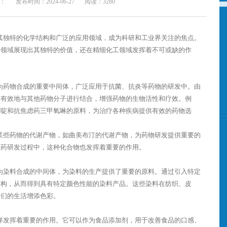
），这为我们提供了它在加热时会发生变化的温度范围。在溶解度方面，
：
发布时间：2024-06-27
阅读：3280
苯甲醛作为一种有机合成中
着桥梁的作用。它的反应活性使得它可以通过一系列化学反应生成其
过酰化反应、O-烷化反应等方法合成其他化合物。 四、应用领
酸以其独特的化学结构和广泛的应用领域，成为科研和工业界关注的焦点。
等领域展现出其独特的价值，还在精细化工领域发挥着不可或缺的作
物Ca2+通道阻滞剂的关键原料，同时也被用作曲美他嗪和曲美他嗪
疗心血管疾病、神经系统疾病等方面具有重要意义。 有机合成领
甲氧基苯甲醛还在有机合成领域具有广泛的应用。它可以作为合成其他复杂
酸作为药物合成的重要中间体，广泛应用于抗菌、抗炎等药物的研发中。由
的化学反应生成具有特定结构和功能的化合物。 五、合成方法
够有效地与其他药物分子进行结合，增强药物的生物活性和疗效。例
多种方法合成。一种常见的方法是对甲氧基苯酚进行酰化反应，通过引入醛
苄啶和抗焦虑药三甲氧啉的原料，为治疗各种疾病提供有效的药物选
利用没食子酸衍生物作为主原料，在硫酸二甲酯和氢氧化钠的存在
-三甲氧基苯甲醛。 六、注意事项 虽然2,3,4-三甲氧
价值，但在使用和储存过程中仍需注意其潜在的安全风险。由于该化
用作某些药物的代谢产物，如曲美布汀的代谢产物，为药物研发提供重要的
时应佩戴适当的防护装备，并确保操作环境远离火源和高温，以避免
医药研发过程中，这种化合物也发挥着重要的作用。
结构、物理性质、化学性质和应用领域等方面的知识，我们可以更好
酸作为染料合成的中间体，为染料的生产提供了重要的原料。通过引入特定
学研究做出贡献。
结构，从而得到具有特定颜色性能的染料产品。这些染料在纺织、皮
人们的生活增添色彩。
酸同样发挥着重要的作用。它可以作为食品添加剂，用于改善食品的口感、