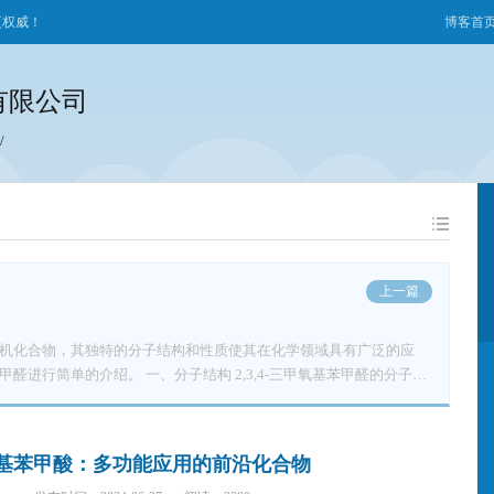
更权威！
博客首
有限公司
/
上一篇
要的有机化合物，其独特的分子结构和性质使其在化学领域具有广泛的应
子结构 2,3,4-三甲氧基苯甲醛的分子式
2。从分子结构上看，它属于芳香醛类化合物，具有一个苯环结构，并且在苯
OCH3），而在苯环的1位上则连接有一个醛基（CHO）。这种结构使
甲醛通常以白色至浅黄色的
三甲氧基苯甲酸：多功能应用的前沿化合物
-40°C之间，表明在常温下是固态的。此外，其沸点为168-