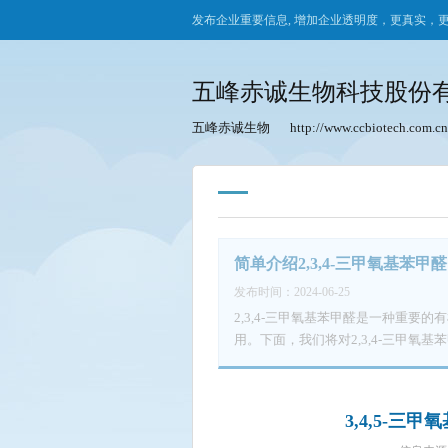
发布企业重要信息, 增加企业透明度，更真实，
五峰赤诚生物科技股份
五峰赤诚生物
http://www.ccbiotech.com.cn
简单介绍2,3,4-三甲氧基苯甲醛
发布时间：2024-06-25
2,3,4-三甲氧基苯甲醛是一种重
用。下面，我们将对2,3,4-三甲氧基苯甲醛进行简单的介绍。 一、分
为C10H12O4，分子量为196.
环的2、3、4位上均连接有甲氧基（
得2,3,4-三甲氧基苯甲醛具有独特的化学性质。 二、物理性质 2,3,4-三甲氧基苯
3,4,5-
结晶粉末形式存在。它的熔点大约在38