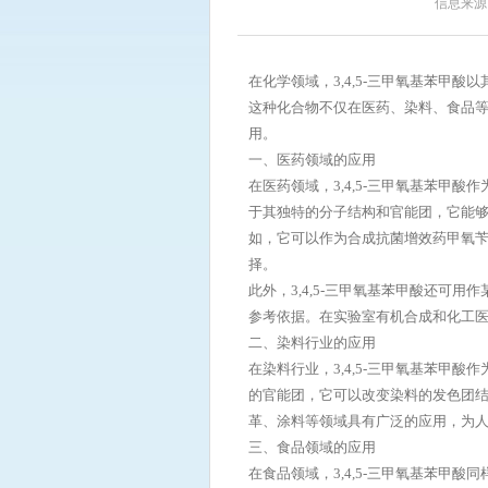
170°C（在12毫米汞柱的压力下
信息来源
该化合物能溶于甲醇等有机溶剂，但不溶于水。 三、化学性质 2,3,4-三甲氧基
间体，在合成其他有机化合物时发挥
他具有特定功能的化合物。例如，它可以通
在化学领域，3,4,5-三甲氧基苯甲
域 医药领域：2,3,4-三甲氧基苯甲醛是一种重要的医药中间体，被广泛用于合成具有生物活性的药物分子或
这种化合物不仅在医药、染料、食品
生物活性物质。例如，它是合成新型药
用。
盐酸盐等药物的主要原料。这些药物在治
一、医药领域的应用
域：除了医药领域外，2,3,4-三
在医药领域，3,4,5-三甲氧基苯甲
有机分子的起始原料或中间体，通过一系列
于其独特的分子结构和官能团，它能
2,3,4-三甲氧基苯甲醛可以通过
如，它可以作为合成抗菌增效药甲氧
基得到目标化合物。另一种方法则是
择。
下，通过O-烷化反应进行甲基化，从而得到所需的2,3,4
基苯甲醛在多个领域具有广泛的应用
此外，3,4,5-三甲氧基苯甲酸还可
合物具有刺激性和一定的毒性，处理
参考依据。在实验室有机合成和化工
火灾或爆炸的发生。 总之，2,3,4-三甲氧基苯甲醛作为一种重要的有机化合物，在医药和有机合成领域发挥
二、染料行业的应用
着不可替代的作用。通过了解其分子
在染料行业，3,4,5-三甲氧基苯甲
地利用这一化合物为人类的健康和科
的官能团，它可以改变染料的发色团
革、涂料等领域具有广泛的应用，为
三、食品领域的应用
在食品领域，3,4,5-三甲氧基苯甲