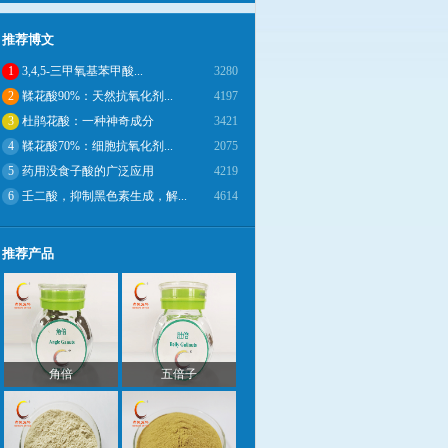
推荐博文
1
3,4,5-三甲氧基苯甲酸...
3280
2
鞣花酸90%：天然抗氧化剂...
4197
3
杜鹃花酸：一种神奇成分
3421
4
鞣花酸70%：细胞抗氧化剂...
2075
5
药用没食子酸的广泛应用
4219
6
壬二酸，抑制黑色素生成，解...
4614
推荐产品
角倍
五倍子