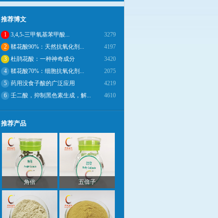
推荐博文
1
3,4,5-三甲氧基苯甲酸...
3279
2
鞣花酸90%：天然抗氧化剂...
4197
3
杜鹃花酸：一种神奇成分
3420
4
鞣花酸70%：细胞抗氧化剂...
2075
5
药用没食子酸的广泛应用
4219
6
壬二酸，抑制黑色素生成，解...
4610
推荐产品
角倍
五倍子